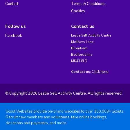
Contact
Terms & Conditions
Cookies
Follow us
Contact us
Facebook
Leslie Sell Activity Centre
Molivers Lane
Bromham
Bedfordshire
MK43 8LD
Click here
Contact us:
© Copyright 2026 Leslie Sell Activity Centre. All rights reserved.
Scout Websites provide on-brand websites to over 150,000+ Scouts.
Recruit new members and volunteers, take online bookings,
donations and payments, and more.