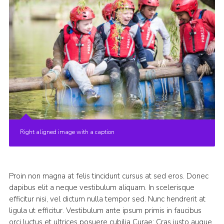
Right aligned image with a caption
Proin non magna at felis tincidunt cursus at sed eros. Donec
dapibus elit a neque vestibulum aliquam. In scelerisque
efficitur nisi, vel dictum nulla tempor sed. Nunc hendrerit at
ligula ut efficitur. Vestibulum ante ipsum primis in faucibus
orci luctus et ultrices posuere cubilia Curae; Cras justo augue,