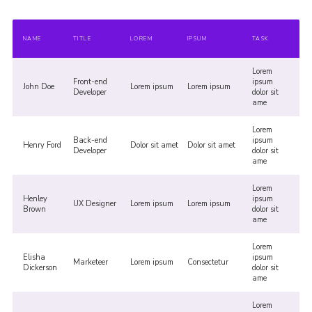
NAME
TITLE
LOREM
IPSUM
TASK
Lorem
Front-end
ipsum
John Doe
Lorem ipsum
Lorem ipsum
Developer
dolor sit
ame
Lorem
Back-end
ipsum
Henry Ford
Dolor sit amet
Dolor sit amet
Developer
dolor sit
ame
Lorem
Henley
ipsum
UX Designer
Lorem ipsum
Lorem ipsum
Brown
dolor sit
ame
Lorem
Elisha
ipsum
Marketeer
Lorem ipsum
Consectetur
Dickerson
dolor sit
ame
Lorem