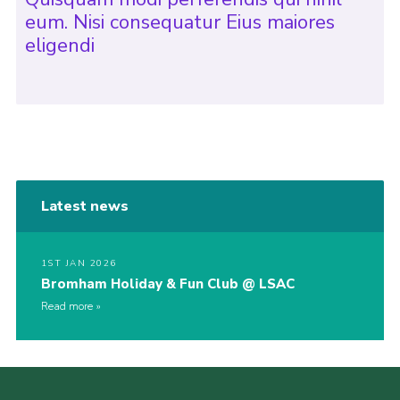
eum. Nisi consequatur Eius maiores
eligendi
Latest news
1ST JAN 2026
Bromham Holiday & Fun Club @ LSAC
Read more