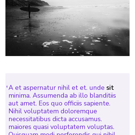
A et aspernatur nihil et et. unde
sit
minima. Assumenda ab illo blanditiis
aut amet. Eos quo officiis sapiente.
Nihil voluptatem doloremque
necessitatibus dicta accusamus.
maiores quasi voluptatem voluptas.
Quisquam modi perferendis qui nihil