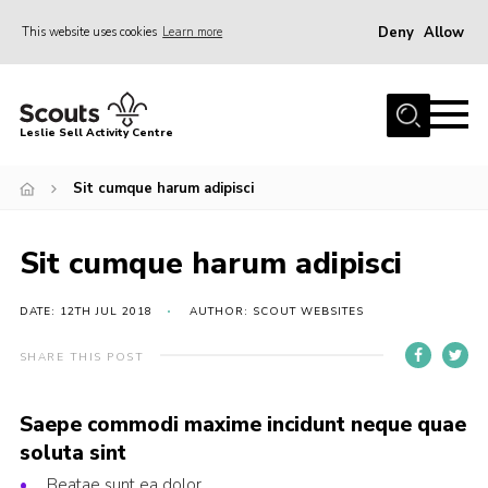
Deny
Allow
This website uses cookies
Learn more
Menu
Home
Leslie Sell Activity Centre
About Us
Sit cumque harum adipisci
Accommodation
Activities
Sit cumque harum adipisci
News
Gallery
DATE: 12TH JUL 2018
AUTHOR: SCOUT WEBSITES
Contact
SHARE THIS POST
Key Documents
Saepe commodi maxime incidunt neque quae
Book Now
soluta sint
Cookies
Beatae sunt ea dolor