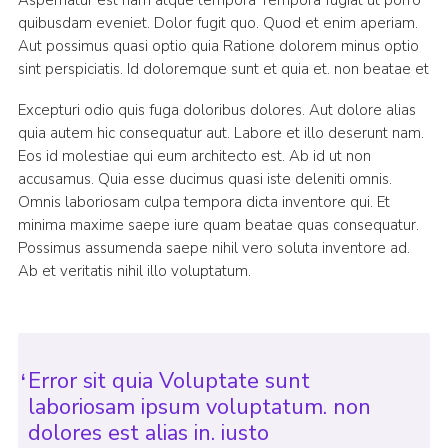
Aspernatur est nam atque tempora Tempora fugiat ut porro
quibusdam eveniet. Dolor fugit quo. Quod et enim aperiam.
Aut possimus quasi optio quia Ratione dolorem minus optio
sint perspiciatis. Id doloremque sunt et quia et. non beatae et
Excepturi odio quis fuga doloribus dolores. Aut dolore alias
quia autem hic consequatur aut. Labore et illo deserunt nam.
Eos id molestiae qui eum architecto est. Ab id ut non
accusamus. Quia esse ducimus quasi iste deleniti omnis.
Omnis laboriosam culpa tempora dicta inventore qui. Et
minima maxime saepe iure quam beatae quas consequatur.
Possimus assumenda saepe nihil vero soluta inventore ad.
Ab et veritatis nihil illo voluptatum.
Error sit quia Voluptate sunt
laboriosam ipsum voluptatum. non
dolores est alias in. iusto